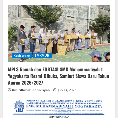
a
t
i
o
n
Kesiswaan
SMKMUHI
MPLS Ramah dan FORTASI SMK Muhammadiyah 1
Yogyakarta Resmi Dibuka, Sambut Siswa Baru Tahun
Ajaran 2026/2027
Umi 'Alimatul Khoiriyah
July 14, 2026