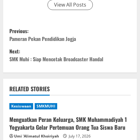
View All Posts
P
Previous:
o
Pameran Pekan Pendidikan Jogja
Next:
s
SMK Muhi : Siap Mencetak Broadcaster Handal
t
n
RELATED STORIES
a
v
Kesiswaan
SMKMUHI
i
Menguatkan Peran Keluarga, SMK Muhammadiyah 1
Yogyakarta Gelar Pertemuan Orang Tua Siswa Baru
g
Umi 'Alimatul Khoiriyah
July 17, 2026