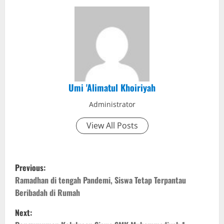
Umi 'Alimatul Khoiriyah
Administrator
View All Posts
P
Previous:
o
Ramadhan di tengah Pandemi, Siswa Tetap Terpantau
Beribadah di Rumah
s
Next: