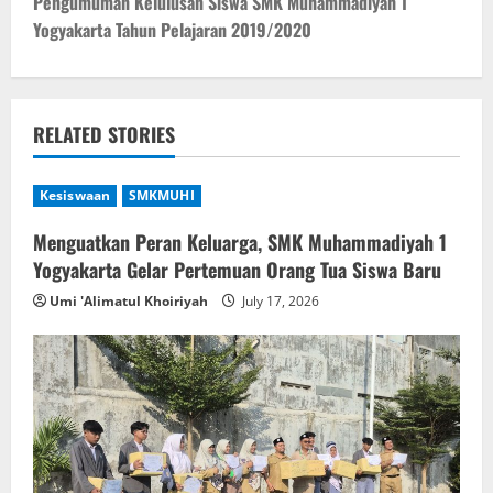
t
Pengumuman Kelulusan Siswa SMK Muhammadiyah 1
Yogyakarta Tahun Pelajaran 2019/2020
n
a
v
RELATED STORIES
i
Kesiswaan
SMKMUHI
g
Menguatkan Peran Keluarga, SMK Muhammadiyah 1
Yogyakarta Gelar Pertemuan Orang Tua Siswa Baru
a
Umi 'Alimatul Khoiriyah
July 17, 2026
t
i
o
n