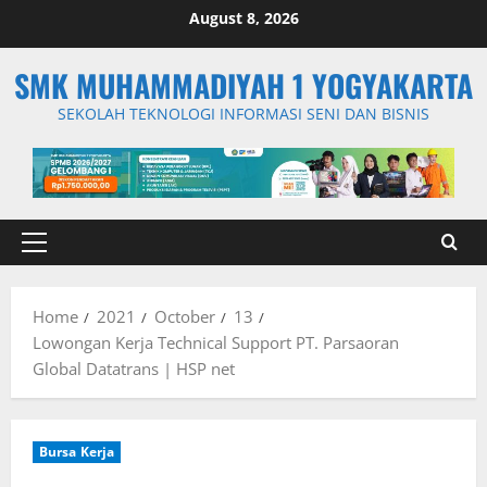
Skip
August 8, 2026
to
content
SMK MUHAMMADIYAH 1 YOGYAKARTA
SEKOLAH TEKNOLOGI INFORMASI SENI DAN BISNIS
Primary
Menu
Home
2021
October
13
Lowongan Kerja Technical Support PT. Parsaoran
Global Datatrans | HSP net
Bursa Kerja