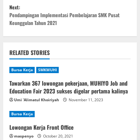
Next:
s
Pendampingan Implementasi Pembelajaran SMK Pusat
t
Keunggulan Tahun 2021
n
a
RELATED STORIES
v
Bursa Kerja
SMKMUHI
i
Tawarkan 367 lowongan pekerjaan, MUHIYO Job and
g
Education Fair 2023 sukses digelar pertama kalinya
a
Umi 'Alimatul Khoiriyah
November 11, 2023
t
Bursa Kerja
i
Lowongan Kerja Front Office
maspenyo
October 20, 2021