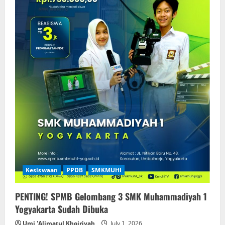
Kesiswaan
PPDB
SMKMUHI
PENTING! SPMB Gelombang 3 SMK Muhammadiyah 1
Yogyakarta Sudah Dibuka
Umi 'Alimatul Khoiriyah
July 1, 2026