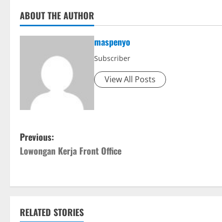
ABOUT THE AUTHOR
maspenyo
Subscriber
View All Posts
P
Previous:
Lowongan Kerja Front Office
o
s
t
RELATED STORIES