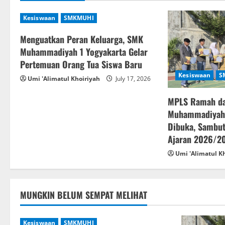
n
a
Kesiswaan
SMKMUHI
v
Menguatkan Peran Keluarga, SMK
Muhammadiyah 1 Yogyakarta Gelar
i
Pertemuan Orang Tua Siswa Baru
Kesiswaan
S
g
Umi 'Alimatul Khoiriyah
July 17, 2026
a
MPLS Ramah d
Muhammadiyah 
t
Dibuka, Sambut
Ajaran 2026/2
i
Umi 'Alimatul K
o
n
MUNGKIN BELUM SEMPAT MELIHAT
Kesiswaan
SMKMUHI