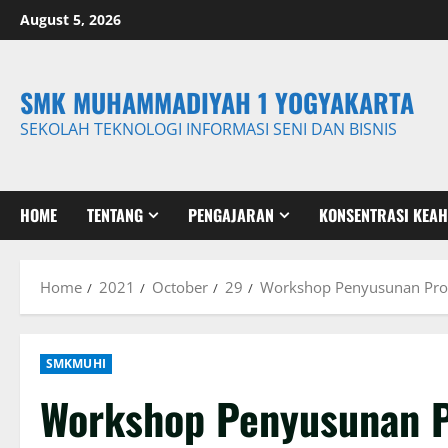
Skip
August 5, 2026
to
content
SMK MUHAMMADIYAH 1 YOGYAKARTA
SEKOLAH TEKNOLOGI INFORMASI SENI DAN BISNIS
HOME
TENTANG
PENGAJARAN
KONSENTRASI KEAH
Home
2021
October
29
Workshop Penyusunan Prog
SMKMUHI
Workshop Penyusunan P