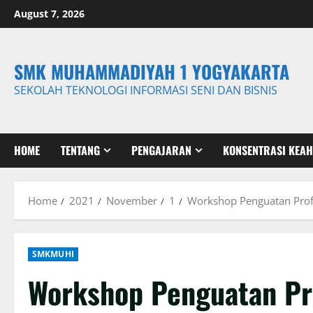
Skip
August 7, 2026
to
content
SMK MUHAMMADIYAH 1 YOGYAKARTA
SEKOLAH TEKNOLOGI INFORMASI SENI DAN BISNIS
HOME
TENTANG
PENGAJARAN
KONSENTRASI KEAH
Home
2021
November
1
Workshop Penguatan Profi
SMKMUHI
Workshop Penguatan Pro