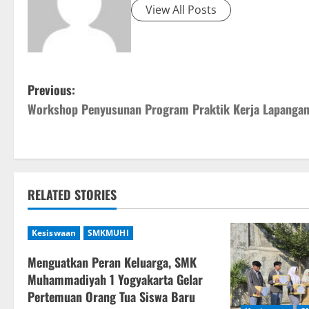
View All Posts
P
Previous:
Workshop Penyusunan Program Praktik Kerja Lapanga
o
s
t
RELATED STORIES
n
a
Kesiswaan
SMKMUHI
v
Menguatkan Peran Keluarga, SMK
Muhammadiyah 1 Yogyakarta Gelar
i
Pertemuan Orang Tua Siswa Baru