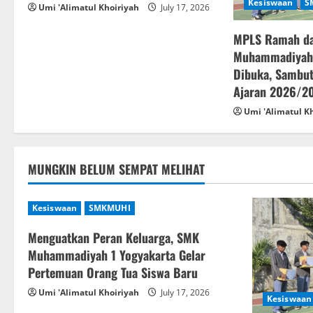
Kesiswaan
S
g
Umi 'Alimatul Khoiriyah
July 17, 2026
a
MPLS Ramah d
Muhammadiyah 
t
Dibuka, Sambut
Ajaran 2026/2
i
Umi 'Alimatul K
o
n
MUNGKIN BELUM SEMPAT MELIHAT
Kesiswaan
SMKMUHI
Menguatkan Peran Keluarga, SMK
Muhammadiyah 1 Yogyakarta Gelar
Pertemuan Orang Tua Siswa Baru
Umi 'Alimatul Khoiriyah
July 17, 2026
Kesiswaan