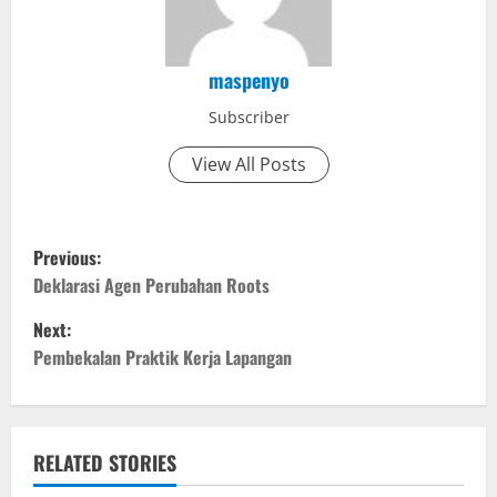
maspenyo
Subscriber
View All Posts
P
Previous:
o
Deklarasi Agen Perubahan Roots
Next:
s
Pembekalan Praktik Kerja Lapangan
t
n
RELATED STORIES
a