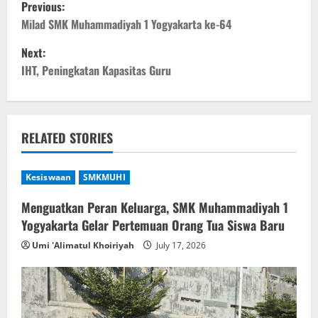
P
Previous:
o
Milad SMK Muhammadiyah 1 Yogyakarta ke-64
Next:
s
IHT, Peningkatan Kapasitas Guru
t
n
RELATED STORIES
a
v
Kesiswaan
SMKMUHI
i
Menguatkan Peran Keluarga, SMK Muhammadiyah 1
Yogyakarta Gelar Pertemuan Orang Tua Siswa Baru
g
Umi 'Alimatul Khoiriyah
July 17, 2026
a
t