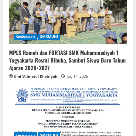
i
o
n
Kesiswaan
SMKMUHI
MPLS Ramah dan FORTASI SMK Muhammadiyah 1
Yogyakarta Resmi Dibuka, Sambut Siswa Baru Tahun
Ajaran 2026/2027
Umi 'Alimatul Khoiriyah
July 14, 2026
Kesiswaan
SMKMUHI