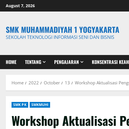
Skip
August 7, 2026
to
content
SMK MUHAMMADIYAH 1 YOGYAKARTA
SEKOLAH TEKNOLOGI INFORMASI SENI DAN BISNIS
HOME
TENTANG
PENGAJARAN
KONSENTRASI KEAH
Home
2022
October
13
Workshop Aktualisasi Peng
SMK PK
SMKMUHI
Workshop Aktualisasi Pe