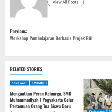
View All Posts
P
Previous:
Workshop Pembelajaran Berbasis Projek Riil
o
s
t
RELATED STORIES
n
a
Kesiswaan
SMKMUHI
v
Menguatkan Peran Keluarga, SMK
Muhammadiyah 1 Yogyakarta Gelar
i
Pertemuan Orang Tua Siswa Baru
Kesiswaan
S