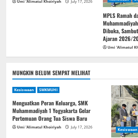
g
Umi 'Alimatul Khoiriyah
July 17, 2026
a
MPLS Ramah d
Muhammadiyah 
t
Dibuka, Sambut
Ajaran 2026/2
i
Umi 'Alimatul K
o
n
MUNGKIN BELUM SEMPAT MELIHAT
Kesiswaan
SMKMUHI
Menguatkan Peran Keluarga, SMK
Muhammadiyah 1 Yogyakarta Gelar
Pertemuan Orang Tua Siswa Baru
Umi 'Alimatul Khoiriyah
July 17, 2026
Kesiswaan