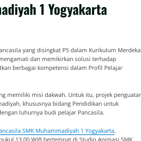
diyah 1 Yogyakarta
 Pancasila yang disingkat P5 dalam Kurikulum Merdeka
m mengamati dan memikirkan solusi terhadap
kan berbagai kompetensi dalam Profil Pelajar
memiliki misi dakwah. Untuk itu, projek penguata
madiyah, khususnya bidang Pendidikan untuk
engan luhurnya budi pelajar Pancasila.
r Pancasila SMK Muhammadiyah 1 Yogyakarta
,
 pukul 13.00 WIB bertempat di Studio Animasi SMK