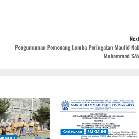
Next
Pengumuman Pemenang Lomba Peringatan Maulid Nab
Muhammad SA
Kesiswaan
SMKMUHI
MKMUHI