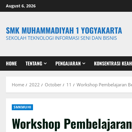
Skip
August 6, 2026
to
content
SMK MUHAMMADIYAH 1 YOGYAKARTA
SEKOLAH TEKNOLOGI INFORMASI SENI DAN BISNIS
HOME
TENTANG
PENGAJARAN
KONSENTRASI KEAH
Home
2022
October
11
Workshop Pembelajaran Ber
SMKMUHI
Workshop Pembelajaran 