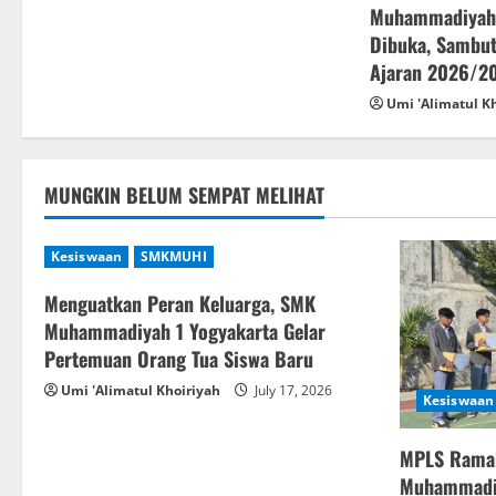
Muhammadiyah 
t
Dibuka, Sambut
Ajaran 2026/2
i
Umi 'Alimatul K
o
n
MUNGKIN BELUM SEMPAT MELIHAT
Kesiswaan
SMKMUHI
Menguatkan Peran Keluarga, SMK
Muhammadiyah 1 Yogyakarta Gelar
Pertemuan Orang Tua Siswa Baru
Umi 'Alimatul Khoiriyah
July 17, 2026
Kesiswaan
MPLS Rama
Muhammadiy