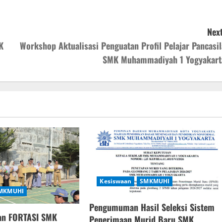
Next
K
Workshop Aktualisasi Penguatan Profil Pelajar Pancasil
SMK Muhammadiyah 1 Yogyakart
Kesiswaan
SMKMUHI
MKMUHI
Pengumuman Hasil Seleksi Sistem
an FORTASI SMK
Penerimaan Murid Baru SMK