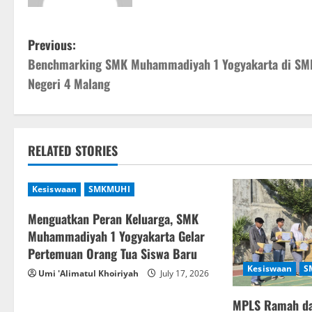
P
Previous:
Benchmarking SMK Muhammadiyah 1 Yogyakarta di SM
o
Negeri 4 Malang
s
t
RELATED STORIES
n
a
Kesiswaan
SMKMUHI
v
Menguatkan Peran Keluarga, SMK
Muhammadiyah 1 Yogyakarta Gelar
i
Pertemuan Orang Tua Siswa Baru
Kesiswaan
S
g
Umi 'Alimatul Khoiriyah
July 17, 2026
a
MPLS Ramah d