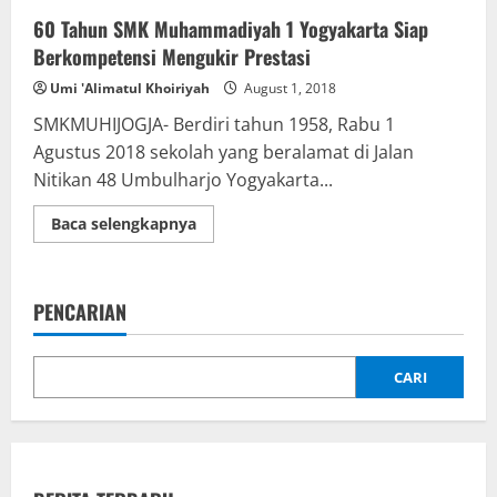
60 Tahun SMK Muhammadiyah 1 Yogyakarta Siap
Berkompetensi Mengukir Prestasi
Umi 'Alimatul Khoiriyah
August 1, 2018
SMKMUHIJOGJA- Berdiri tahun 1958, Rabu 1
Agustus 2018 sekolah yang beralamat di Jalan
Nitikan 48 Umbulharjo Yogyakarta...
Read
Baca selengkapnya
more
about
60
Tahun
SMK
PENCARIAN
Muhammadiyah
1
Yogyakarta
Siap
Berkompetensi
CARI
Mengukir
Prestasi