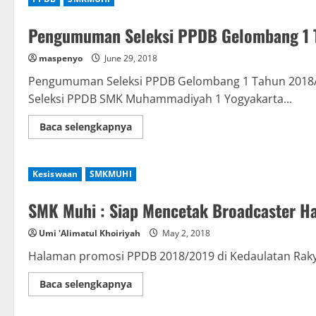
Pengumuman Seleksi PPDB Gelombang 1 
maspenyo
June 29, 2018
Pengumuman Seleksi PPDB Gelombang 1 Tahun 2018/20
Seleksi PPDB SMK Muhammadiyah 1 Yogyakarta...
Read
Baca selengkapnya
more
about
Pengumuman
Seleksi
Kesiswaan
SMKMUHI
PPDB
Gelombang
1
SMK Muhi : Siap Mencetak Broadcaster H
Tahun
2018/2019
Umi 'Alimatul Khoiriyah
May 2, 2018
Halaman promosi PPDB 2018/2019 di Kedaulatan Rakya
Read
Baca selengkapnya
more
about
SMK