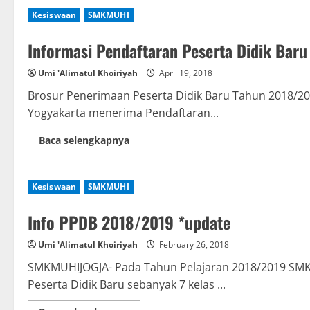
Muhi
Kesiswaan
SMKMUHI
:
Siap
Mencetak
Informasi Pendaftaran Peserta Didik Bar
Broadcaster
Handal
Umi 'Alimatul Khoiriyah
April 19, 2018
Brosur Penerimaan Peserta Didik Baru Tahun 2018/
Yogyakarta menerima Pendaftaran...
Read
Baca selengkapnya
more
about
Informasi
Pendaftaran
Kesiswaan
SMKMUHI
Peserta
Didik
Baru
Info PPDB 2018/2019 *update
2018/2019
Umi 'Alimatul Khoiriyah
February 26, 2018
SMKMUHIJOGJA- Pada Tahun Pelajaran 2018/2019 SM
Peserta Didik Baru sebanyak 7 kelas ...