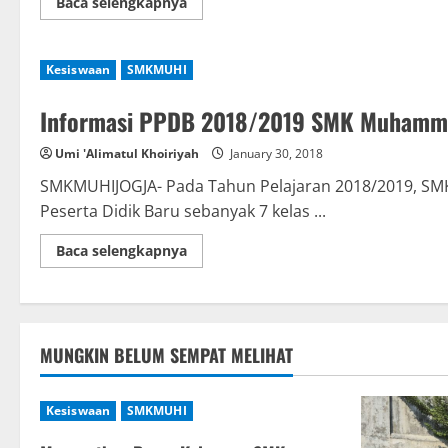
Read
Baca selengkapnya
more
about
Info
PPDB
Kesiswaan
SMKMUHI
2018/2019
*update
Informasi PPDB 2018/2019 SMK Muhamma
Umi 'Alimatul Khoiriyah
January 30, 2018
SMKMUHIJOGJA- Pada Tahun Pelajaran 2018/2019, S
Peserta Didik Baru sebanyak 7 kelas ...
Read
Baca selengkapnya
more
about
Informasi
PPDB
2018/2019
SMK
Muhammadiyah
MUNGKIN BELUM SEMPAT MELIHAT
1
Yogyakarta
Kesiswaan
SMKMUHI