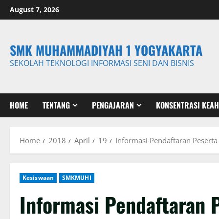
Skip
August 7, 2026
to
content
SMK MUHAMMADIYAH 1 YOGYAKARTA
SEKOLAH TEKNOLOGI INFORMASI SENI DAN BISNIS
HOME
TENTANG
PENGAJARAN
KONSENTRASI KEAH
Home
2018
April
19
Informasi Pendaftaran Pesert
Kesiswaan
SMKMUHI
Informasi Pendaftaran 