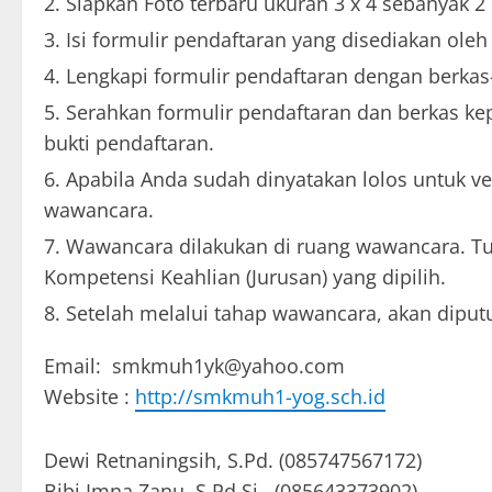
Siapkan Foto terbaru ukuran 3 x 4 sebanyak 2
Isi formulir pendaftaran yang disediakan oleh
Lengkapi formulir pendaftaran dengan berkas-b
Serahkan formulir pendaftaran dan berkas ke
bukti pendaftaran.
Apabila Anda sudah dinyatakan lolos untuk ver
wawancara.
Wawancara dilakukan di ruang wawancara. T
Kompetensi Keahlian (Jurusan) yang dipilih.
Setelah melalui tahap wawancara, akan diputu
Email: smkmuh1yk@yahoo.com
Website :
http://smkmuh1-yog.sch.id
Dewi Retnaningsih, S.Pd. (085747567172)
Bibi Imna Zanu, S.Pd.Si. (085643373902)