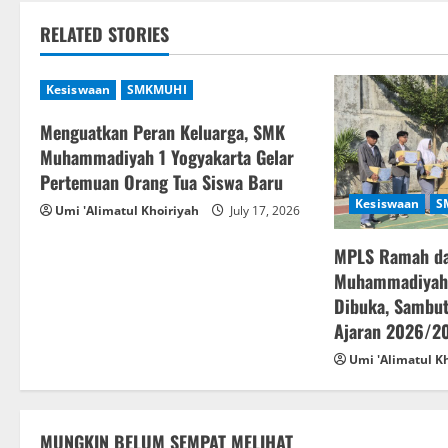
t
RELATED STORIES
n
Kesiswaan
SMKMUHI
a
Menguatkan Peran Keluarga, SMK
Muhammadiyah 1 Yogyakarta Gelar
v
Pertemuan Orang Tua Siswa Baru
i
Kesiswaan
S
Umi 'Alimatul Khoiriyah
July 17, 2026
g
MPLS Ramah d
Muhammadiyah 
a
Dibuka, Sambut
t
Ajaran 2026/2
Umi 'Alimatul K
i
o
MUNGKIN BELUM SEMPAT MELIHAT