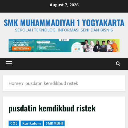
Skip
August 7, 2026
to
content
SMK MUHAMMADIYAH 1 YOGYAKARTA
SEKOLAH TEKNOLOGI INFORMASI SENI DAN BISNIS
Primary
Menu
Home
pusdatin kemdikbud ristek
pusdatin kemdikbud ristek
COE
Kurikulum
SMKMUHI