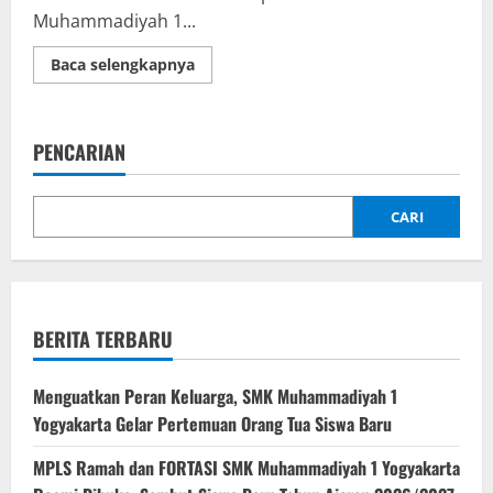
Muhammadiyah 1...
Read
Baca selengkapnya
more
about
Penandatangan
MOU
Video
PENCARIAN
Pembelajaran
Animasi
antara
SMK
Muhiyo
CARI
dan
Pusdatin
Kemdikbud
Ristek
BERITA TERBARU
Menguatkan Peran Keluarga, SMK Muhammadiyah 1
Yogyakarta Gelar Pertemuan Orang Tua Siswa Baru
MPLS Ramah dan FORTASI SMK Muhammadiyah 1 Yogyakarta