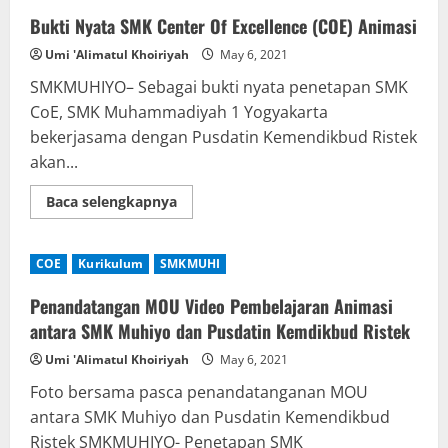
Bukti Nyata SMK Center Of Excellence (COE) Animasi
Umi 'Alimatul Khoiriyah
May 6, 2021
SMKMUHIYO– Sebagai bukti nyata penetapan SMK
CoE, SMK Muhammadiyah 1 Yogyakarta
bekerjasama dengan Pusdatin Kemendikbud Ristek
akan...
Read
Baca selengkapnya
more
about
Bukti
Nyata
COE
Kurikulum
SMKMUHI
SMK
Center
Of
Penandatangan MOU Video Pembelajaran Animasi
Excellence
(COE)
antara SMK Muhiyo dan Pusdatin Kemdikbud Ristek
Animasi
Umi 'Alimatul Khoiriyah
May 6, 2021
Foto bersama pasca penandatanganan MOU
antara SMK Muhiyo dan Pusdatin Kemendikbud
Ristek SMKMUHIYO- Penetapan SMK