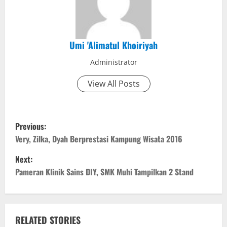
Umi 'Alimatul Khoiriyah
Administrator
View All Posts
P
Previous:
o
Very, Zilka, Dyah Berprestasi Kampung Wisata 2016
Next:
s
Pameran Klinik Sains DIY, SMK Muhi Tampilkan 2 Stand
t
n
RELATED STORIES