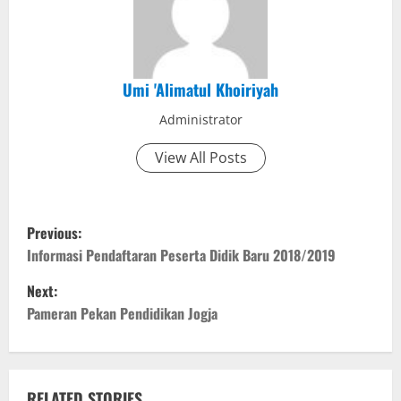
Umi 'Alimatul Khoiriyah
Administrator
View All Posts
P
Previous:
o
Informasi Pendaftaran Peserta Didik Baru 2018/2019
Next:
s
Pameran Pekan Pendidikan Jogja
t
n
RELATED STORIES