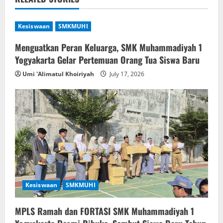
a
v
Kesiswaan
SMKMUHI
i
Menguatkan Peran Keluarga, SMK Muhammadiyah 1
Yogyakarta Gelar Pertemuan Orang Tua Siswa Baru
g
Umi 'Alimatul Khoiriyah
July 17, 2026
a
t
i
o
n
Kesiswaan
SMKMUHI
MPLS Ramah dan FORTASI SMK Muhammadiyah 1