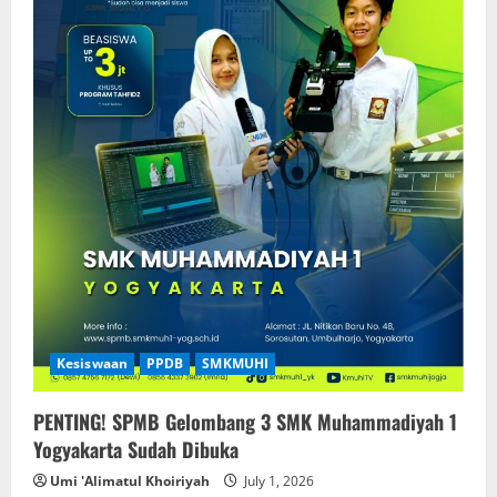
Kesiswaan
PPDB
SMKMUHI
PENTING! SPMB Gelombang 3 SMK Muhammadiyah 1
Yogyakarta Sudah Dibuka
Umi 'Alimatul Khoiriyah
July 1, 2026