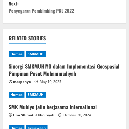
Next:
s
Penyegaran Pembimbing PKL 2022
t
n
RELATED STORIES
a
v
Humas
SMKMUHI
i
Sinergi SMKMUHIYO dalam Implementasi Geospasial
Pimpinan Pusat Muhammadiyah
g
maspenyo
May 10, 2025
a
Humas
SMKMUHI
t
SMK Muhiyo jalin kerjasama International
i
Umi 'Alimatul Khoiriyah
October 28, 2024
o
Humas
Kesiswaan