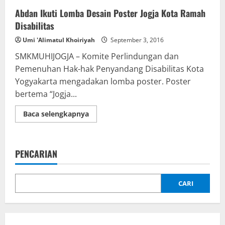
Abdan Ikuti Lomba Desain Poster Jogja Kota Ramah
Disabilitas
Umi 'Alimatul Khoiriyah
September 3, 2016
SMKMUHIJOGJA – Komite Perlindungan dan
Pemenuhan Hak-hak Penyandang Disabilitas Kota
Yogyakarta mengadakan lomba poster. Poster
bertema “Jogja...
Read
Baca selengkapnya
more
about
Abdan
Ikuti
Lomba
PENCARIAN
Desain
Poster
Jogja
Kota
Ramah
CARI
Disabilitas