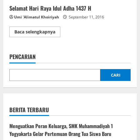
Selamat Hari Raya Idul Adha 1437 H
Umi 'Alimatul Khoiriyah
September 11, 2016
Read
Baca selengkapnya
more
about
Selamat
Hari
Raya
PENCARIAN
Idul
Adha
1437
H
CARI
BERITA TERBARU
Menguatkan Peran Keluarga, SMK Muhammadiyah 1
Yogyakarta Gelar Pertemuan Orang Tua Siswa Baru