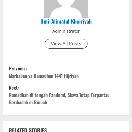
Umi 'Alimatul Khoiriyah
Administrator
View All Posts
P
Previous:
o
Marhaban ya Ramadhan 1441 Hijriyah
Next:
s
Ramadhan di tengah Pandemi, Siswa Tetap Terpantau
t
Beribadah di Rumah
n
a
RELATED STORIES