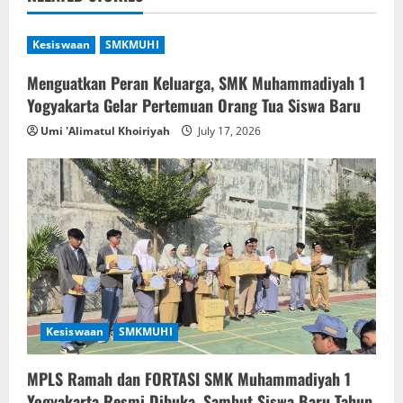
v
Kesiswaan
SMKMUHI
i
Menguatkan Peran Keluarga, SMK Muhammadiyah 1
g
Yogyakarta Gelar Pertemuan Orang Tua Siswa Baru
a
Umi 'Alimatul Khoiriyah
July 17, 2026
t
i
o
n
Kesiswaan
SMKMUHI
MPLS Ramah dan FORTASI SMK Muhammadiyah 1
Yogyakarta Resmi Dibuka, Sambut Siswa Baru Tahun