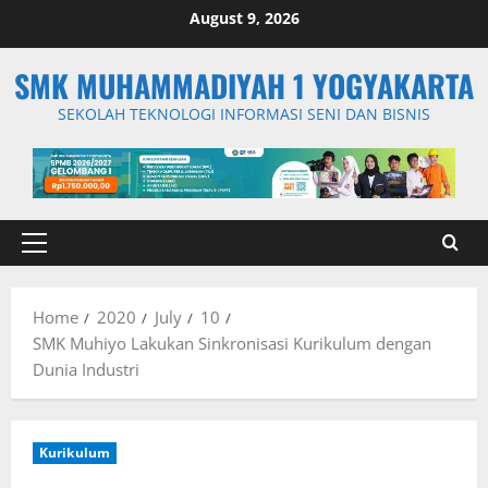
Skip
August 9, 2026
to
content
SMK MUHAMMADIYAH 1 YOGYAKARTA
SEKOLAH TEKNOLOGI INFORMASI SENI DAN BISNIS
Primary
Menu
Home
2020
July
10
SMK Muhiyo Lakukan Sinkronisasi Kurikulum dengan
Dunia Industri
Kurikulum