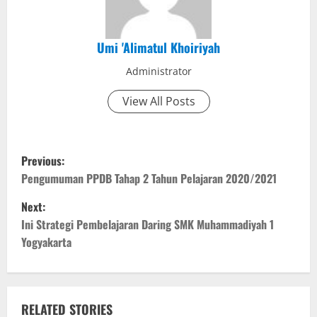
Umi 'Alimatul Khoiriyah
Administrator
View All Posts
P
Previous:
o
Pengumuman PPDB Tahap 2 Tahun Pelajaran 2020/2021
Next:
s
Ini Strategi Pembelajaran Daring SMK Muhammadiyah 1
t
Yogyakarta
n
a
RELATED STORIES