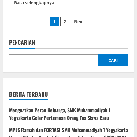
Read
Baca selengkapnya
more
about
3
Posts
Tim
1
2
Next
Film
SMKMUHI
pagination
lolos
Final
ICT
PENCARIAN
Camp
2017
CARI
BERITA TERBARU
Menguatkan Peran Keluarga, SMK Muhammadiyah 1
Yogyakarta Gelar Pertemuan Orang Tua Siswa Baru
MPLS Ramah dan FORTASI SMK Muhammadiyah 1 Yogyakarta