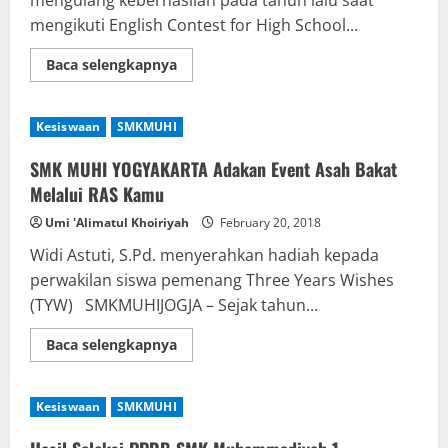
mengikuti English Contest for High School...
Read
Baca selengkapnya
more
about
SMK
Muhi
Kesiswaan
SMKMUHI
meraih
3
gelar
SMK MUHI YOGYAKARTA Adakan Event Asah Bakat
juara
dalam
Melalui RAS Kamu
English
Contest
Umi 'Alimatul Khoiriyah
February 20, 2018
for
High
Widi Astuti, S.Pd. menyerahkan hadiah kepada
School
Students
perwakilan siswa pemenang Three Years Wishes
2018
(TYW) SMKMUHIJOGJA – Sejak tahun...
Read
Baca selengkapnya
more
about
SMK
MUHI
Kesiswaan
SMKMUHI
YOGYAKARTA
Adakan
Event