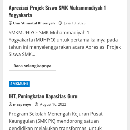
Apresiasi Projek Siswa SMK Muhammadiyah 1
Yogyakarta
Umi 'Alimatul Khoiriyah
June 13, 2023
SMKMUHIYO- SMK Muhammadiyah 1
Yogyakarta (MUHIYO) untuk pertama kalinya pada
tahun ini menyelenggarakan acara Apresiasi Projek
Siswa SMK...
Read
Baca selengkapnya
more
about
Apresiasi
Projek
SMKMUHI
Siswa
SMK
Muhammadiyah
IHT, Peningkatan Kapasitas Guru
1
Yogyakarta
maspenyo
August 16, 2022
Program Sekolah Menengah Kejuran Pusat
Keunggulan (SMK PK) mendorong satuan
pendidikan melakukan transformasi untuk