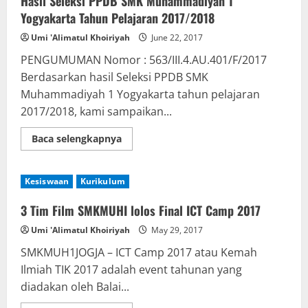
Hasil Seleksi PPDB SMK Muhammadiyah 1
Asah
Bakat
Yogyakarta Tahun Pelajaran 2017/2018
Melalui
RAS
Umi 'Alimatul Khoiriyah
June 22, 2017
Kamu
PENGUMUMAN Nomor : 563/III.4.AU.401/F/2017
Berdasarkan hasil Seleksi PPDB SMK
Muhammadiyah 1 Yogyakarta tahun pelajaran
2017/2018, kami sampaikan...
Read
Baca selengkapnya
more
about
Hasil
Seleksi
Kesiswaan
Kurikulum
PPDB
SMK
Muhammadiyah
3 Tim Film SMKMUHI lolos Final ICT Camp 2017
1
Yogyakarta
Umi 'Alimatul Khoiriyah
May 29, 2017
Tahun
Pelajaran
SMKMUH1JOGJA – ICT Camp 2017 atau Kemah
2017/2018
Ilmiah TIK 2017 adalah event tahunan yang
diadakan oleh Balai...