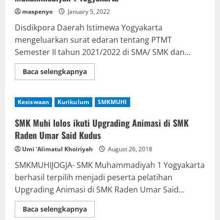
maspenyo
January 5, 2022
Disdikpora Daerah Istimewa Yogyakarta
mengeluarkan surat edaran tentang PTMT
Semester II tahun 2021/2022 di SMA/ SMK dan...
Read
Baca selengkapnya
more
about
Pelaksanaan
PTMT
Kesiswaan
Kurikulum
SMKMUHI
Semester
Genap
SMK
SMK Muhi lolos ikuti Upgrading Animasi di SMK
Muhammadiyah
1
Raden Umar Said Kudus
Yogyakarta
Umi 'Alimatul Khoiriyah
August 26, 2018
SMKMUHIJOGJA- SMK Muhammadiyah 1 Yogyakarta
berhasil terpilih menjadi peserta pelatihan
Upgrading Animasi di SMK Raden Umar Said...
Read
Baca selengkapnya
more