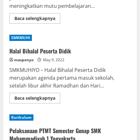
meningkatkan mutu pembelajaran...
Read
Baca selengkapnya
more
about
IHT,
Peningkatan
SMKMUHI
Kapasitas
Guru
Halal Bihalal Peserta Didik
maspenyo
May 9, 2022
SMKMUHIYO – Halal Bihalal Peserta Didik
merupakan agenda pertama masuk sekolah,
setelah libur akhir Ramadhan dan Hari...
Read
Baca selengkapnya
more
about
Halal
Bihalal
Kurikulum
Peserta
Didik
Pelaksanaan PTMT Semester Genap SMK
Muhammadiyah 1 Yogyakarta