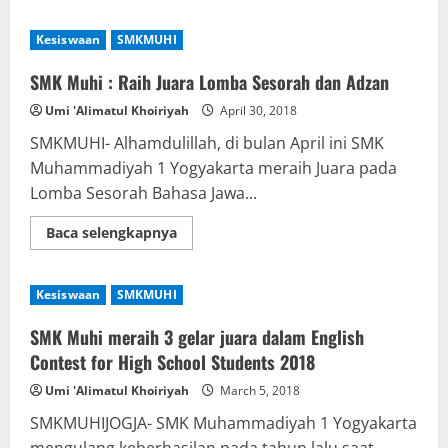
about
SMK
Muhi
Kesiswaan
SMKMUHI
lolos
ikuti
Upgrading
SMK Muhi : Raih Juara Lomba Sesorah dan Adzan
Animasi
di
Umi 'Alimatul Khoiriyah
April 30, 2018
SMK
Raden
SMKMUHI- Alhamdulillah, di bulan April ini SMK
Umar
Said
Muhammadiyah 1 Yogyakarta meraih Juara pada
Kudus
Lomba Sesorah Bahasa Jawa...
Read
Baca selengkapnya
more
about
SMK
Muhi
Kesiswaan
SMKMUHI
:
Raih
Juara
SMK Muhi meraih 3 gelar juara dalam English
Lomba
Sesorah
Contest for High School Students 2018
dan
Adzan
Umi 'Alimatul Khoiriyah
March 5, 2018
SMKMUHIJOGJA- SMK Muhammadiyah 1 Yogyakarta
mengulang keberhasilan pada tahun lalu saat